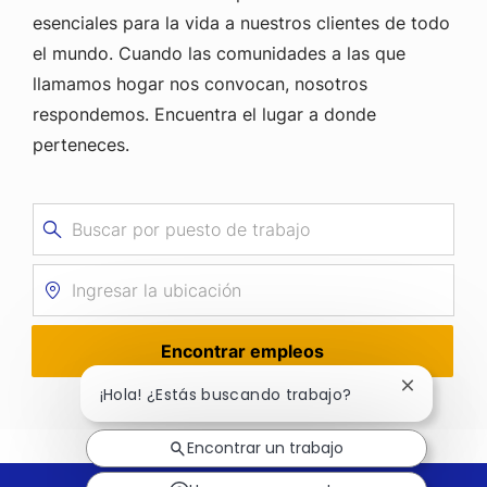
esenciales para la vida a nuestros clientes de todo
el mundo. Cuando las comunidades a las que
llamamos hogar nos convocan, nosotros
respondemos. Encuentra el lugar a donde
perteneces.
Buscar
por
Ingresar
puesto
la
de
ubicación
trabajo
Encontrar empleos
Cerrar
¡Hola! ¿Estás buscando trabajo?
notificaci
de
Encontrar un trabajo
chatbot